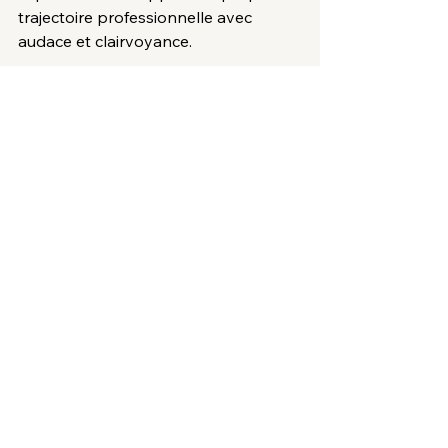
trajectoire professionnelle avec 
audace et clairvoyance.
🎧 Plongez sans plus attendre dans 
ce nouvel épisode de Parole de 
Dirigeant avec Pierre-Etienne Bidon !
Podcast
Voir tout
Posts récents