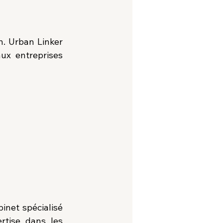
. Urban Linker 
x entreprises 
net spécialisé 
tise dans les 