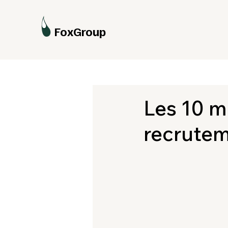
FoxGroup
Les 10 m
recrutem