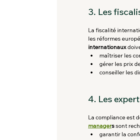
3. Les fiscal
La fiscalité interna
les réformes europé
internationaux
 doiv
maîtriser les co
gérer les prix d
conseiller les d
4. Les exper
La compliance est d
manager
s
 sont rec
garantir la conf