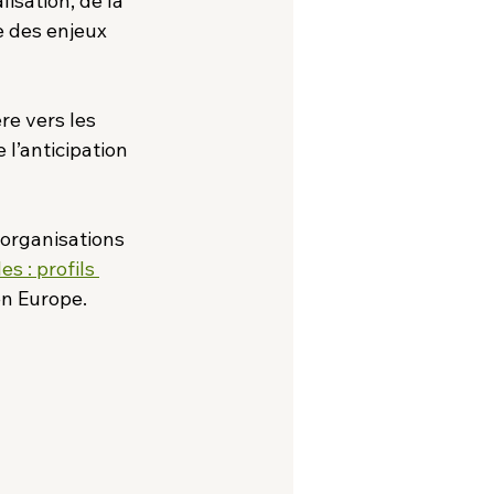
isation, de la 
e des enjeux 
re vers les 
l’anticipation 
organisations 
s : profils 
en Europe.