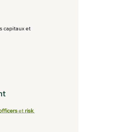
s capitaux et 
nt
fficers
 et 
risk 