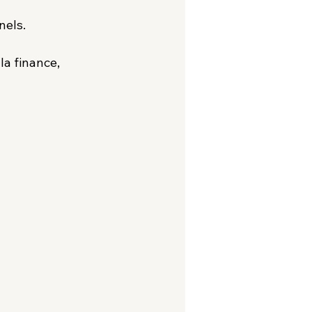
nels.
a finance, 