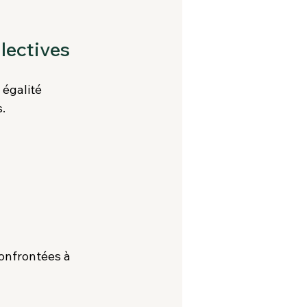
llectives
 égalité 
.
onfrontées à 