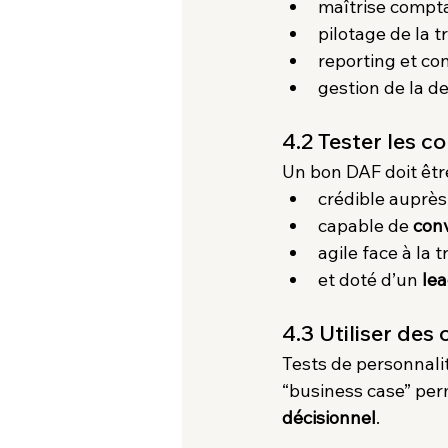
maîtrise comptab
pilotage de la 
reporting et con
gestion de la d
4.2 Tester les
Un bon DAF doit être
crédible auprès 
capable de 
conv
agile face à la 
et doté d’un 
lea
4.3 Utiliser des 
Tests de personnalit
“business case” perm
décisionnel
.