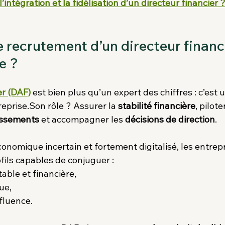
intégration et la fidélisation d’un directeur financier 
e recrutement d’un directeur financie
e ?
er (DAF)
 est bien plus qu’un expert des chiffres : c’est u
treprise.Son rôle ? Assurer la 
stabilité financière
, piloter
issements
 et accompagner les 
décisions de direction
.
nomique incertain et fortement digitalisé, les entrepr
fils capables de conjuguer :
able et financière,
ue,
fluence.