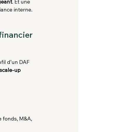
igeant
. Et une 
iance interne.
financier 
ofil d’un DAF 
scale-up 
e fonds, M&A, 