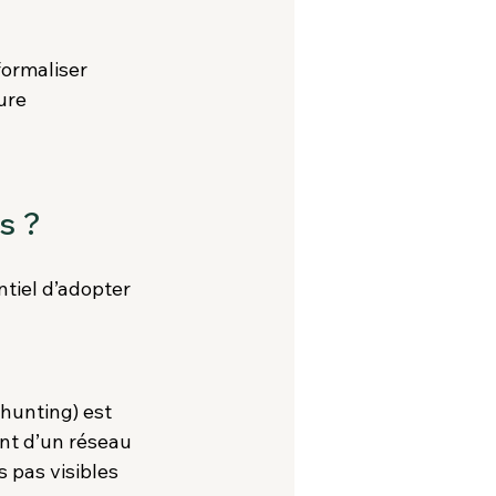
formaliser 
ure 
s ?
entiel d’adopter 
hunting) est 
nt d’un réseau 
s pas visibles 