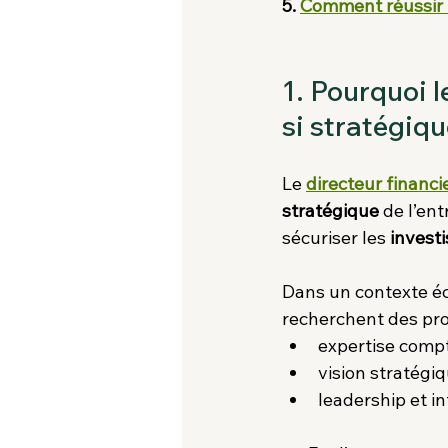
5. 
Comment réussir l’
1. Pourquoi l
si stratégiqu
Le 
directeur financi
stratégique
 de l’en
sécuriser les 
invest
Dans un contexte éco
recherchent des pro
expertise compt
vision stratégiq
leadership et in