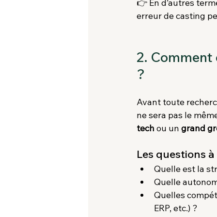
👉 En d’autres terme
erreur de casting p
2. Comment dé
?
Avant toute recherche
ne sera pas le même
tech
 ou un 
grand gr
Les questions à 
Quelle est la st
Quelle autonomi
Quelles compéte
ERP, etc.) ?