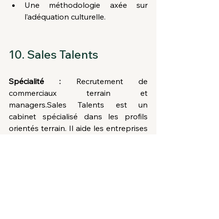
Une méthodologie axée sur 
l’adéquation culturelle.
10. Sales Talents
Spécialité :
 Recrutement de 
commerciaux terrain et 
managers.Sales Talents est un 
cabinet spécialisé dans les profils 
orientés terrain. Il aide les entreprises 
à recruter des commerciaux capables 
de générer un impact immédiat sur 
leurs résultats.
Ses points forts :
Une expertise dans les ventes 
terrain et directes.